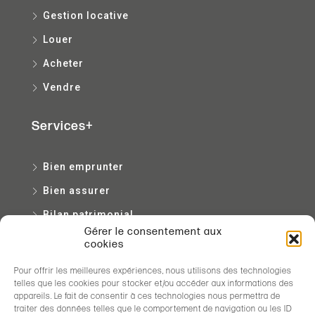
Gestion locative
Louer
Acheter
Vendre
Services+
Bien emprunter
Bien assurer
Bilan patrimonial
Gérer le consentement aux
Bien entretenir
cookies
Pour offrir les meilleures expériences, nous utilisons des technologies
Contact
telles que les cookies pour stocker et/ou accéder aux informations des
appareils. Le fait de consentir à ces technologies nous permettra de
traiter des données telles que le comportement de navigation ou les ID