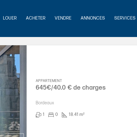
LOUER
ACHETER
VENDRE
ANNONCES
SERVICES 
APPARTEMENT
645€/40.0 € de charges
Bordeaux
1
0
18.41 m²