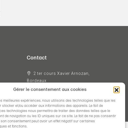
Contact
2 ter cours Xavier Arnozan,
Bordeaux
Gérer le consentement aux cookies
05 56 99 28 28
gestion@agenceconseil-acgl.fr
les meilleures expériences, nous utilisons des technologies telles que les
 stocker et/ou accéder aux informations des appareils. Le fait de
 ces technologies nous permettra de traiter des données telles que le
 de navigation ou les ID uniques sur ce site. Le fait de ne pas consentir
r son consentement peut avoir un effet négatif sur certaines
ques et fonctions.