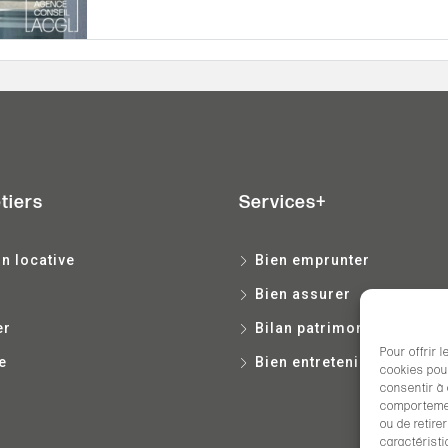
tiers
Services+
n locative
Bien emprunter
Bien assurer
er
Bilan patrimonial
Pour offrir 
e
Bien entretenir
cookies pour
consentir à
comportement
ou de retire
caractéristi