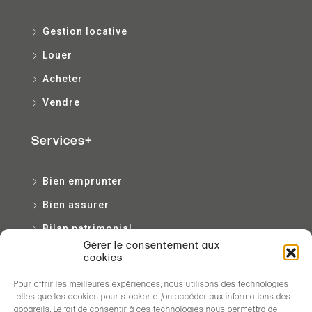
Gestion locative
Louer
Acheter
Vendre
Services+
Bien emprunter
Bien assurer
Bilan patrimonial
Gérer le consentement aux
Bien entretenir
cookies
Pour offrir les meilleures expériences, nous utilisons des technologies
Contact
telles que les cookies pour stocker et/ou accéder aux informations des
appareils. Le fait de consentir à ces technologies nous permettra de