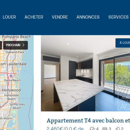
LOUER
ACHETER
VENDRE
ANNONCES
SERVICES 
À LOU
PROCHAIN
2 460€/0.0 € de
4
3
2