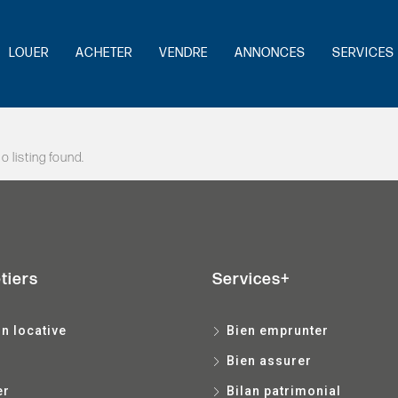
LOUER
ACHETER
VENDRE
ANNONCES
SERVICES 
o listing found.
tiers
Services+
n locative
Bien emprunter
Bien assurer
er
Bilan patrimonial