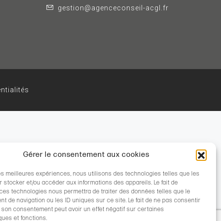
gestion@agenceconseil-acgl.fr
ntialités
Gérer le consentement aux cookies
les meilleures expériences, nous utilisons des technologies telles que les
 stocker et/ou accéder aux informations des appareils. Le fait de
 ces technologies nous permettra de traiter des données telles que le
 de navigation ou les ID uniques sur ce site. Le fait de ne pas consentir
r son consentement peut avoir un effet négatif sur certaines
ques et fonctions.