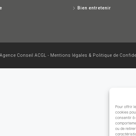
e
Bien entretenir
Agence Conseil ACGL -
Mentions légales & Politique de Confide
Pour offrir 
cookies pour
consentir à
comportement
ou de retire
caractéristi