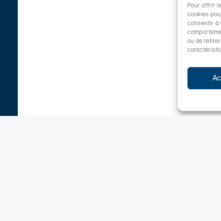
Pour offrir 
cookies pour
consentir à
comportement
ou de retire
caractéristi
Ac
tiers
Services+
n locative
Bien emprunter
Bien assurer