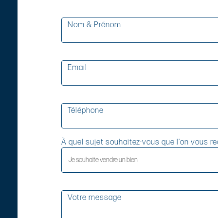
Formulaire
Si vous
êtes un
Nom & Prénom
humain, ne
remplissez
pas ce
champ.
Email
Téléphone
À quel sujet souhaitez-vous que l'on vous r
Votre message