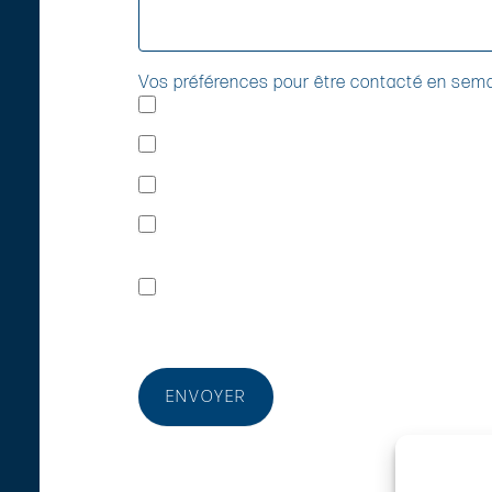
Vos préférences pour être contacté en sem
Le matin (9h/12h)
Le midi (12h/14h)
L'après-midi (14h/18h)
En fin de journée (18h/20h)
En soumettant ce formulaire, vous confirmez avoir l
politique de confidentialité
ENVOYER