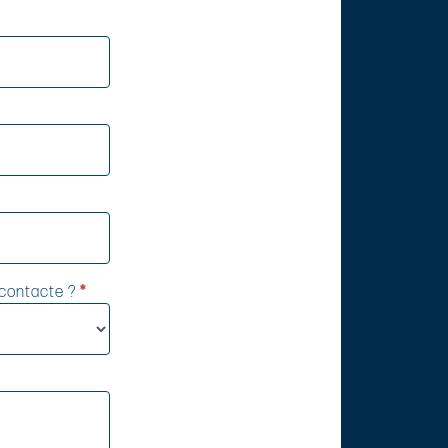
econtacte ?
*