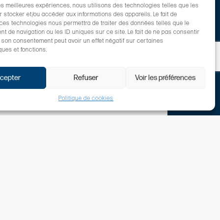
les meilleures expériences, nous utilisons des technologies telles que les
 stocker et/ou accéder aux informations des appareils. Le fait de
 ces technologies nous permettra de traiter des données telles que le
 de navigation ou les ID uniques sur ce site. Le fait de ne pas consentir
r son consentement peut avoir un effet négatif sur certaines
ques et fonctions.
cepter
Refuser
Voir les préférences
Politique de cookies
Contact
2 ter cours Xavier Arnozan,
Bordeaux