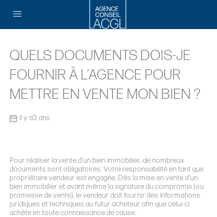
QUELS DOCUMENTS DOIS-JE
FOURNIR À L’AGENCE POUR
METTRE EN VENTE MON BIEN ?
il y a3 ans
Pour réaliser la vente d
’
un bien immobilier, de nombreux
documents sont obligatoires. Votre responsabilité en tant que
propriétaire vendeur est engagée. Dès la mise en vente d
’
un
bien immobilier et avant même la signature du compromis (ou
promesse de vente), le vendeur doit fournir des informations
juridiques et techniques au futur acheteur afin que celui-ci
achète en toute connaissance de cause.