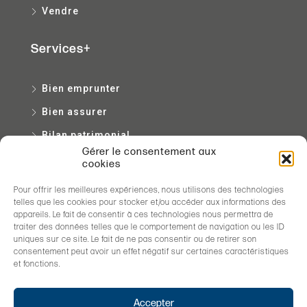
Vendre
Services+
Bien emprunter
Bien assurer
Bilan patrimonial
Gérer le consentement aux
Bien entretenir
cookies
Pour offrir les meilleures expériences, nous utilisons des technologies
Contact
telles que les cookies pour stocker et/ou accéder aux informations des
appareils. Le fait de consentir à ces technologies nous permettra de
traiter des données telles que le comportement de navigation ou les ID
2 ter cours Xavier Arnozan, Bordeaux
uniques sur ce site. Le fait de ne pas consentir ou de retirer son
consentement peut avoir un effet négatif sur certaines caractéristiques
05 56 99 28 28
et fonctions.
gestion@agenceconseil-acgl.fr
Accepter