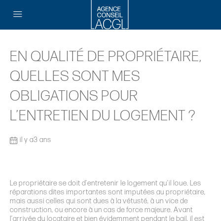
EN QUALITÉ DE PROPRIÉTAIRE,
QUELLES SONT MES
OBLIGATIONS POUR
L’ENTRETIEN DU LOGEMENT ?
il y a3 ans
Le propriétaire se doit d
’
entretenir le logement qu
’
il loue. Les
réparations dites importantes sont imputées au propriétaire,
mais aussi celles qui sont dues à la vétusté, à un vice de
construction, ou encore à un cas de force majeure. Avant
l
’
arrivée du locataire et bien évidemment pendant le bail, il est