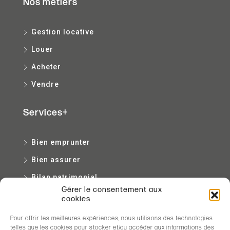
Nos métiers
Gestion locative
Louer
Acheter
Vendre
Services+
Bien emprunter
Bien assurer
Bilan patrimonial
Gérer le consentement aux
Bien entretenir
cookies
Pour offrir les meilleures expériences, nous utilisons des technologies
Contact
telles que les cookies pour stocker et/ou accéder aux informations des