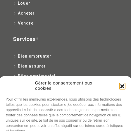
Louer
Acheter
Vendre
Services+
Bien emprunter
Bien assurer
Bilan patrimonial
Gérer le consentement aux
Bien entretenir
cookies
Pour offrir les meilleures expériences, nous utilisons des technologies
Contact
telles que les cookies pour stocker et/ou accéder aux informations des
appareils. Le fait de consentir à ces technologies nous permettra de
traiter des données telles que le comportement de navigation ou les ID
2 ter cours Xavier Arnozan, Bordeaux
uniques sur ce site. Le fait de ne pas consentir ou de retirer son
consentement peut avoir un effet négatif sur certaines caractéristiques
05 56 99 28 28